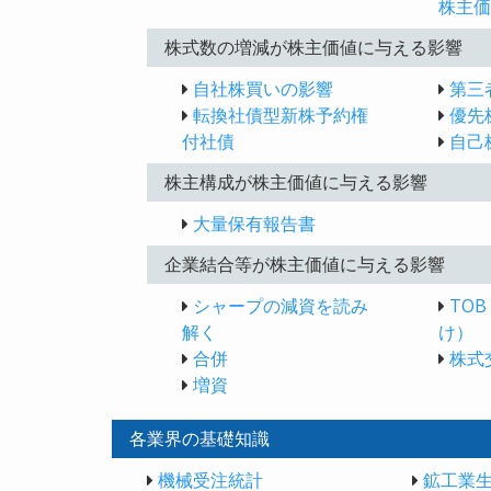
株主価
株式数の増減が株主価値に与える影響
自社株買いの影響
第三
転換社債型新株予約権
優先
付社債
自己
株主構成が株主価値に与える影響
大量保有報告書
企業結合等が株主価値に与える影響
シャープの減資を読み
TO
解く
け）
合併
株式
増資
各業界の基礎知識
機械受注統計
鉱工業