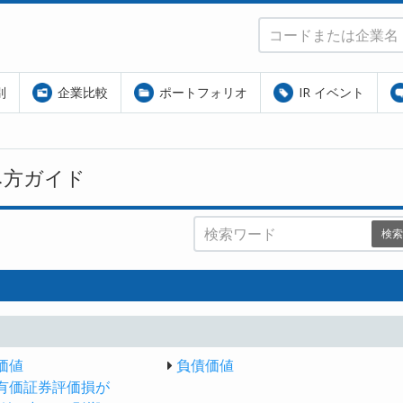
別
企業比較
ポートフォリオ
IR イベント
み方ガイド
検索
価値
負債価値
有価証券評価損が