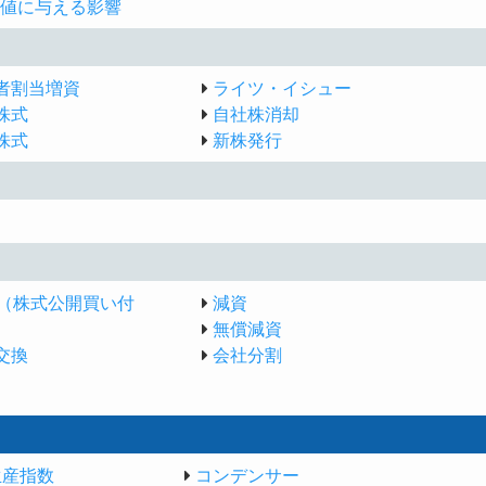
値に与える影響
者割当増資
ライツ・イシュー
株式
自社株消却
株式
新株発行
B（株式公開買い付
減資
無償減資
交換
会社分割
生産指数
コンデンサー