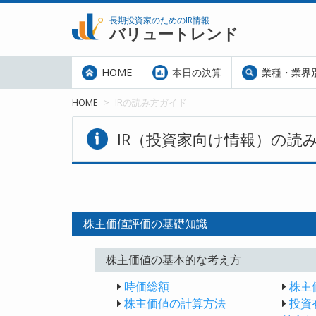
長期投資家のためのIR情報
バリュートレンド
HOME
本日の決算
業種・業界
HOME
IRの読み方ガイド
IR（投資家向け情報）の読
株主価値評価の基礎知識
株主価値の基本的な考え方
時価総額
株主
株主価値の計算方法
投資