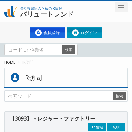
長期投資家のためのIR情報
バリュートレンド
会員登録
ログイン
検索
HOME
IR訪問
IR訪問
検索
【3093】トレジャー・ファクトリー
IR 情報
業績