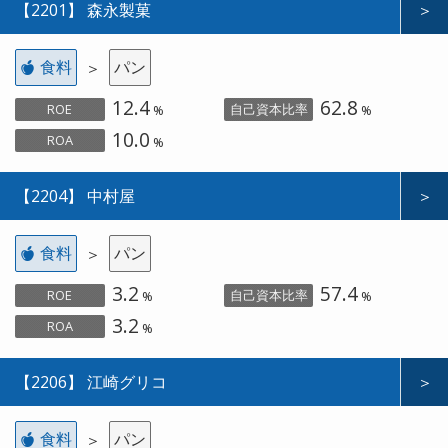
【2201】 森永製菓
＞
食料
パン
＞
12.4
62.8
ROE
自己資本比率
%
%
10.0
ROA
%
【2204】 中村屋
＞
食料
パン
＞
3.2
57.4
ROE
自己資本比率
%
%
3.2
ROA
%
【2206】 江崎グリコ
＞
食料
パン
＞