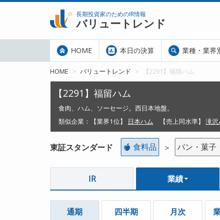
長期投資家のためのIR情報
バリュートレンド
HOME
本日の決算
業種・業界
HOME
バリュートレンド
【2291】福留ハム
【2291】福留ハム
食肉、ハム、ソーセージ。西日本地盤。
類似企業：
【業界1位】
日本ハム
【売上同水準】
滝沢
食料品
パン・菓子
東証スタンダード
＞
IR
業績
通期
四半期
月次