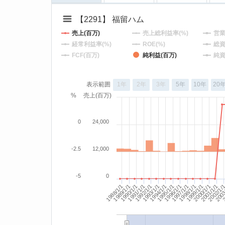
【2291】 福留ハム
売上(百万)
売上総利益率(%)
営業
経常利益率(%)
ROE(%)
総資
FCF(百万)
純利益(百万)
純資
表示範囲
1年
2年
3年
5年
10年
20
%
売上(百万)
0
24,000
-2.5
12,000
-5
0
1993/1/1
1994/1/1
1995/1/1
1996/1/1
2001/1/1
2002/1/
1989/1/1
2003
1990/1/1
2
1991/1/1
1992/1/1
1997/1/1
1998/1/1
1999/1/1
2000/1/1
1988/1/1