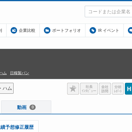
別
企業比較
ポートフォリオ
IR イベント
ハム
日糧製パン
・ハム
動画
0
業績予想修正履歴