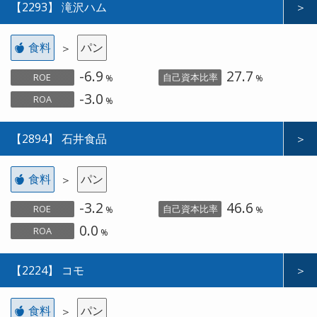
【2293】 滝沢ハム
＞
食料
パン
＞
-6.9
27.7
ROE
自己資本比率
%
%
-3.0
ROA
%
【2894】 石井食品
＞
食料
パン
＞
-3.2
46.6
ROE
自己資本比率
%
%
0.0
ROA
%
【2224】 コモ
＞
食料
パン
＞