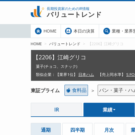
長期投資家のためのIR情報
バリュートレンド
HOME
本日の決算
業種・業界
HOME
バリュートレンド
【2206】江崎グリコ
【2206】江崎グリコ
菓子(チョコ、スナック)
類似企業：
【業界1位】
日本ハム
【売上同水準】
S F
食料品
パン・菓子・ハ
東証プライム
＞
IR
業績
通期
四半期
月次