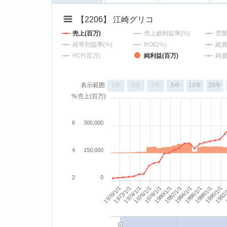
【2206】 江崎グリコ
売上(百万)
売上総利益率(%)
営業
経常利益率(%)
ROE(%)
総資
FCF(百万)
純利益(百万)
純資
表示範囲
1年
2年
3年
5年
10年
20年
%
売上(百万)
6
300,000
4
150,000
2
0
1990/1/1
1988/1/1
1974/1/1
1972/1/1
1
1992/
1978/1/1
1976/1/1
1982/1/1
1980/1/1
1986/1/1
1984/1/1
1970/1/1