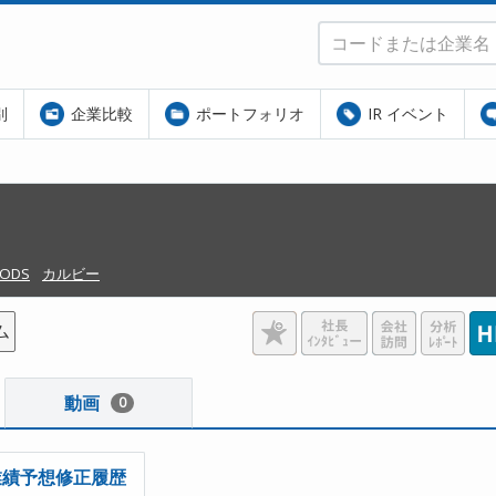
別
企業比較
ポートフォリオ
IR イベント
OODS
カルビー
ム
動画
0
業績予想修正履歴