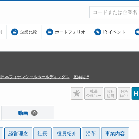
別
企業比較
ポートフォリオ
IR イベント
西日本フィナンシャルホールディングス
北洋銀行
動画
0
経営理念
社長
役員紹介
沿革
事業内容