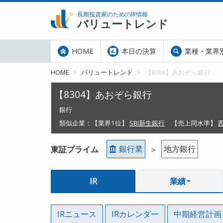
長期投資家のためのIR情報
バリュートレンド
HOME
本日の決算
業種・業界
HOME
バリュートレンド
【8304】あおぞら銀行
【8304】あおぞら銀行
銀行
類似企業：
【業界1位】
SBI新生銀行
【売上同水準】
銀行業
地方銀行
東証プライム
＞
IR
業績
IRニュース
IRカレンダー
中期経営計画