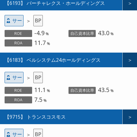
【6193】 バーチャレクス・ホールディングス
＞
サー
BP
＞
-4.9
43.0
ROE
自己資本比率
%
%
11.7
ROA
%
【6183】 ベルシステム24ホールディングス
＞
サー
BP
＞
11.1
43.5
ROE
自己資本比率
%
%
7.5
ROA
%
【9715】 トランスコスモス
＞
サー
BP
＞