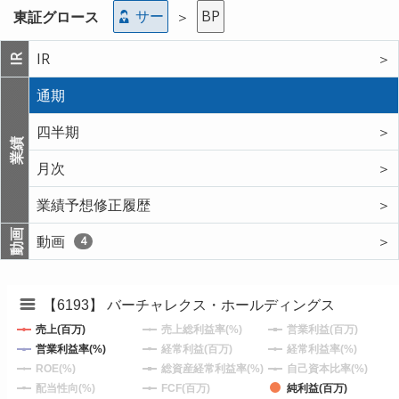
サー
BP
東証グロース
＞
IR
＞
IR
通期
四半期
＞
業績
月次
＞
業績予想修正履歴
＞
動画
動画
＞
4
【6193】 バーチャレクス・ホールディングス
売上(百万)
売上総利益率(%)
営業利益(百万)
営業利益率(%)
経常利益(百万)
経常利益率(%)
ROE(%)
総資産経常利益率(%)
自己資本比率(%)
配当性向(%)
FCF(百万)
純利益(百万)