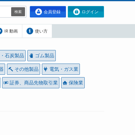
会員登録
ログイン
検索
IR 動画
使い方
・石炭製品
ゴム製品
器
その他製品
電気・ガス業
証券、商品先物取引業
保険業