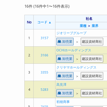
16件 (16件中1〜16件表示)
経常利
社名
経常利
社名
社名
社名
売上高
売上高
RO
RO
No
No
コード ▲
コード ▲
益
益
業種
業種
＞
＞
業界
業界
コー
コー
No
No
ジオリーブグループ
ジオリーブグループ
ド ▲
ド ▲
自己資本
自己資本
経常利
経常利
1
1
3157
3157
業種
業種
＞
＞
業界
業界
RO
RO
比率
比率
益率
益率
卸売業
卸売業
建設資材商社
建設資材商社
＞
＞
OCHIホールディングス
OCHIホールディングス
ジオリーブグル
ジオリーブグル
2
2
3166
3166
185,754
185,754
3,025
3,025
8.5
8.5
ープ
ープ
卸売業
卸売業
建設資材商社
建設資材商社
＞
＞
クリヤマホールディングス
クリヤマホールディングス
3
3
3355
3355
建
建
卸売業
卸売業
建設資材商社
建設資材商社
＞
＞
1
1
3157
3157
設
設
卸
卸
資
資
売
売
26.0%
26.0%
1.6%
1.6%
3.2
3.2
＞
＞
高見澤
高見澤
材
材
業
業
商
商
4
4
5283
5283
社
社
卸売業
卸売業
建設資材商社
建設資材商社
＞
＞
初穂商事
初穂商事
5
5
7425
7425