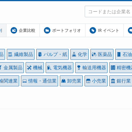
別
企業比較
ポートフォリオ
IR イベント
品
繊維製品
パルプ・紙
化学
医薬品
石油
金属製品
機械
電気機器
輸送用機器
精密機
輸関連業
情報・通信業
卸売業
小売業
銀行業