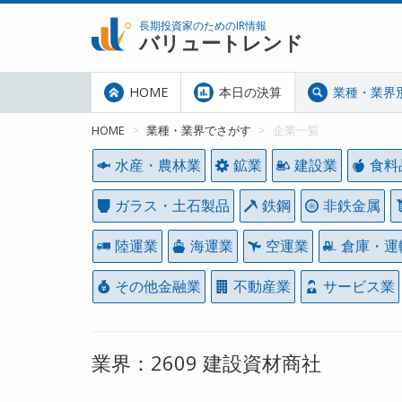
長期投資家のためのIR情報
バリュートレンド
HOME
本日の決算
業種・業界
HOME
業種・業界でさがす
企業一覧
水産・農林業
鉱業
建設業
食料
ガラス・土石製品
鉄鋼
非鉄金属
陸運業
海運業
空運業
倉庫・運
その他金融業
不動産業
サービス業
業界：2609 建設資材商社