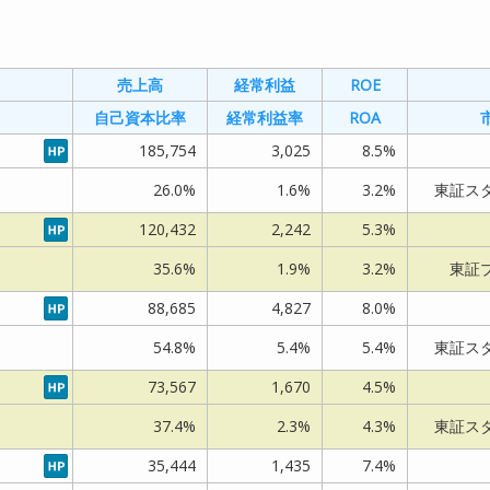
直近
直近
10期
10期
売上高
売上高
経常利益
経常利益
ROE
ROE
E
E
×PER
×PER
×PER
×PER
自己資本比率
自己資本比率
経常利益率
経常利益率
ROA
ROA
乖離
乖離
乖離
乖離
185,754
185,754
3,025
3,025
8.5%
8.5%
市
市
率
率
率
率
A
A
場
場
(直
(直
(10
(10
26.0%
26.0%
1.6%
1.6%
3.2%
3.2%
東証ス
東証ス
近)
近)
期)
期)
120,432
120,432
2,242
2,242
5.3%
5.3%
%
%
35.6%
35.6%
1.9%
1.9%
3.2%
3.2%
東証
東証
東
東
88,685
88,685
4,827
4,827
8.0%
8.0%
証
証
ス
ス
54.8%
54.8%
5.4%
5.4%
5.4%
5.4%
東証ス
東証ス
タ
タ
%
%
73,567
73,567
1,670
1,670
4.5%
4.5%
ン
ン
ダ
ダ
37.4%
37.4%
2.3%
2.3%
4.3%
4.3%
東証ス
東証ス
ー
ー
ド
ド
35,444
35,444
1,435
1,435
7.4%
7.4%