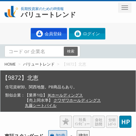
長期投資家のためのIR情報
バリュートレンド
会員登録
ログイン
検索
HOME
バリュートレンド
【9872】北恵
【9872】北恵
住宅資材卸。関西地盤。PB商品もあり。
類似企業：
【業界1位】
JKホールディングス
【売上同水準】
クワザワホールディングス
丸藤シートパイル
卸売
建卸
東証スタンダード
＞