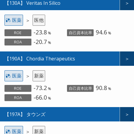
【130A】 Veritas In Silico
＞
医薬
医他
＞
-23.8
94.6
ROE
自己資本比率
%
%
-20.7
ROA
%
【190A】 Chordia Therapeutics
＞
医薬
新薬
＞
-73.2
90.8
ROE
自己資本比率
%
%
-66.0
ROA
%
【197A】 タウンズ
＞
医薬
新薬
＞