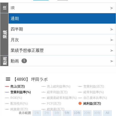
IR
＞
IR
通期
四半期
＞
業績
月次
＞
業績予想修正履歴
＞
動画
動画
＞
1
【4890】 坪田ラボ
売上(百万)
売上総利益率(%)
営業利益(百万)
営業利益率(%)
経常利益(百万)
経常利益率(%)
ROE(%)
総資産経常利益率(%)
自己資本比率(%)
配当性向(%)
FCF(百万)
純利益(百万)
純資産(百万)
総資産(百万)
表示範囲
1年
2年
3年
5年
10年
20年
30年
All