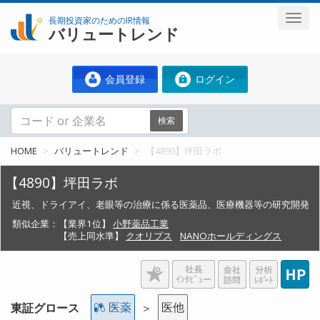
長期投資家のためのIR情報
バリュートレンド
会員登録
ログイン
検索
HOME
バリュートレンド
【4890】坪田ラボ
【4890】坪田ラボ
近視、ドライアイ、老眼等の治療に係る医薬品、医療機器等の研究開発
類似企業：
【業界1位】
小野薬品工業
【売上同水準】
クオリプス
NANOホールディングス
医薬
医他
東証グロース
＞