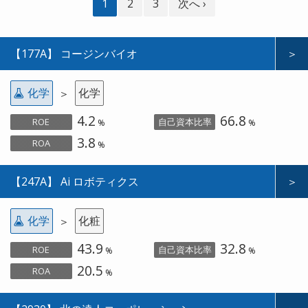
1
2
3
次へ ›
【177A】 コージンバイオ
＞
化学
化学
＞
4.2
66.8
ROE
自己資本比率
%
%
3.8
ROA
%
【247A】 Ai ロボティクス
＞
化学
化粧
＞
43.9
32.8
ROE
自己資本比率
%
%
20.5
ROA
%