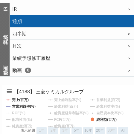
IR
＞
IR
通期
四半期
＞
業績
月次
＞
業績予想修正履歴
＞
動画
動画
＞
0
【4188】 三菱ケミカルグループ
売上(百万)
売上総利益率(%)
営業利益(百万)
営業利益率(%)
経常利益(百万)
経常利益率(%)
ROE(%)
総資産経常利益率(%)
自己資本比率(%)
配当性向(%)
FCF(百万)
純利益(百万)
純資産(百万)
総資産(百万)
表示範囲
1年
2年
3年
5年
10年
20年
30年
All