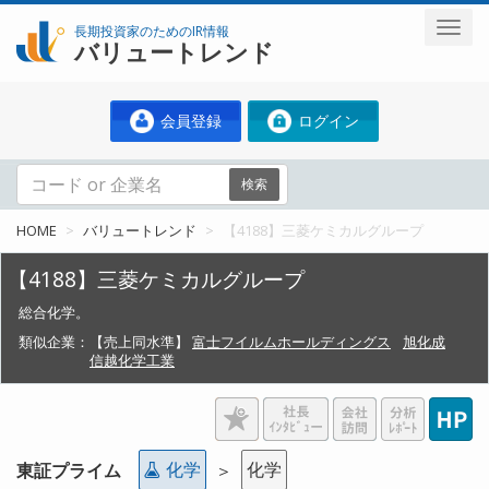
長期投資家のためのIR情報
バリュートレンド
会員登録
ログイン
検索
HOME
バリュートレンド
【4188】三菱ケミカルグループ
【4188】三菱ケミカルグループ
総合化学。
類似企業：
【売上同水準】
富士フイルムホールディングス
旭化成
信越化学工業
化学
化学
東証プライム
＞