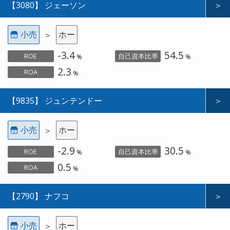
【3080】 ジェーソン
＞
小売
ホー
＞
-3.4
54.5
ROE
自己資本比率
%
%
2.3
ROA
%
【9835】 ジュンテンドー
＞
小売
ホー
＞
-2.9
30.5
ROE
自己資本比率
%
%
0.5
ROA
%
【2790】 ナフコ
＞
小売
ホー
＞