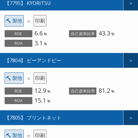
【7795】 KYORITSU
＞
製他
印刷
＞
6.6
43.3
ROE
自己資本比率
%
%
3.1
ROA
%
【7804】 ビーアンドピー
＞
製他
印刷
＞
12.9
81.2
ROE
自己資本比率
%
%
15.1
ROA
%
【7805】 プリントネット
＞
製他
印刷
＞