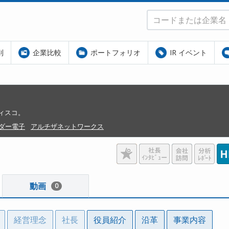
別
企業比較
ポートフォリオ
IR イベント
ィスコ。
ダー電子
アルチザネットワークス
動画
0
経営理念
社長
役員紹介
沿革
事業内容