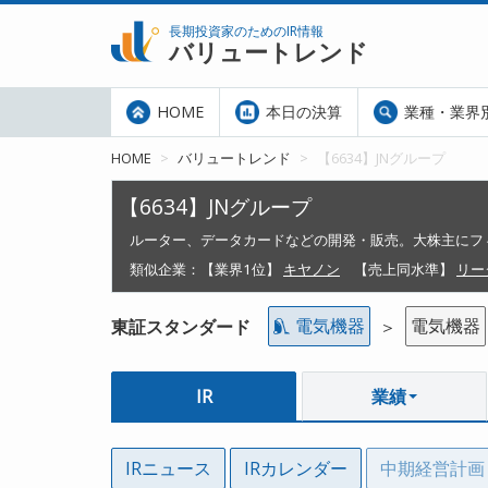
長期投資家のためのIR情報
バリュートレンド
HOME
本日の決算
業種・業界
HOME
バリュートレンド
【6634】JNグループ
【6634】JNグループ
ルーター、データカードなどの開発・販売。大株主にフ
類似企業：
【業界1位】
キヤノン
【売上同水準】
リー
電気機器
電気機器
東証スタンダード
＞
IR
業績
IRニュース
IRカレンダー
中期経営計画