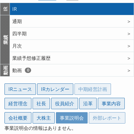
IR
IR
通期
＞
四半期
＞
業績
月次
＞
業績予想修正履歴
＞
動画
動画
＞
0
IRニュース
IRカレンダー
中期経営計画
経営理念
社長
役員紹介
沿革
事業内容
会社概要
大株主
事業説明会
外部レポート
事業説明会の情報はありません。