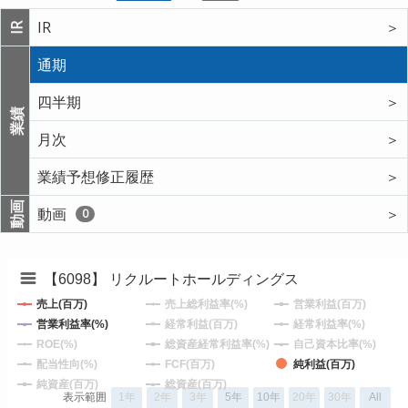
IR
＞
IR
通期
四半期
＞
業績
月次
＞
業績予想修正履歴
＞
動画
動画
＞
0
【6098】 リクルートホールディングス
売上(百万)
売上総利益率(%)
営業利益(百万)
営業利益率(%)
経常利益(百万)
経常利益率(%)
ROE(%)
総資産経常利益率(%)
自己資本比率(%)
配当性向(%)
FCF(百万)
純利益(百万)
純資産(百万)
総資産(百万)
表示範囲
1年
2年
3年
5年
10年
20年
30年
All