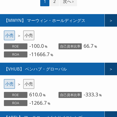
1
2
次へ ›
【MWYN】 マーウィン・ホールディングス
＞
小売
小売
＞
-100.0
66.7
ROE
自己資本比率
%
%
-11666.7
ROA
%
【VHUB】 ベンハブ・グローバル
＞
小売
小売
＞
610.0
-333.3
ROE
自己資本比率
%
%
-1266.7
ROA
%