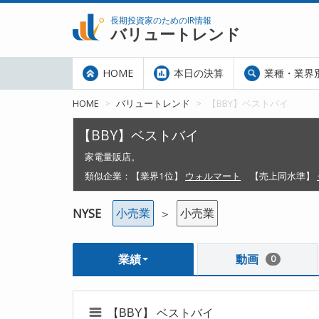
長期投資家のためのIR情報
バリュートレンド
HOME
本日の決算
業種・業界
HOME
バリュートレンド
【BBY】ベストバイ
【BBY】ベストバイ
家電量販店。
類似企業：
【業界1位】
ウォルマート
【売上同水準】
小売業
小売業
NYSE
＞
業績
動画
0
【BBY】 ベストバイ