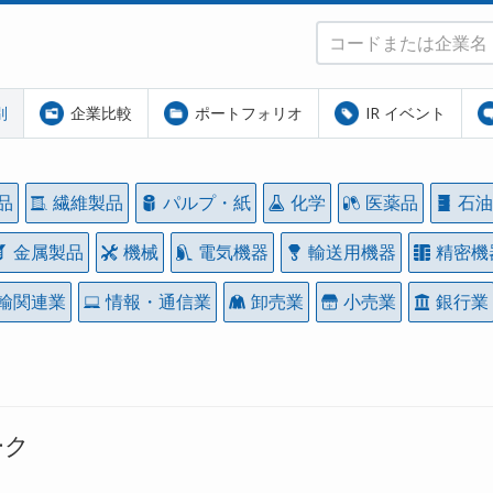
別
企業比較
ポートフォリオ
IR イベント
品
繊維製品
パルプ・紙
化学
医薬品
石油
金属製品
機械
電気機器
輸送用機器
精密機
輸関連業
情報・通信業
卸売業
小売業
銀行業
ーク