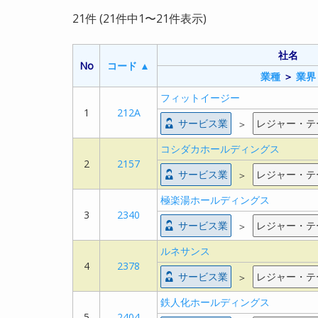
21件 (21件中1〜21件表示)
社名
社名
社名
社名
売上高
売上高
経常利益
経常利益
No
No
コード ▲
コード ▲
業種
業種
＞
＞
業界
業界
コー
コー
No
No
フィットイージー
フィットイージー
ド ▲
ド ▲
自己資本
自己資本
経常利益
経常利益
1
1
212A
212A
業種
業種
＞
＞
業界
業界
比率
比率
率
率
サービス業
サービス業
レジャー・テ
レジャー・テ
＞
＞
コシダカホールディングス
コシダカホールディングス
フィットイージー
フィットイージー
2
2
2157
2157
9,731
9,731
2,318
2,318
サービス業
サービス業
レジャー・テ
レジャー・テ
＞
＞
極楽湯ホールディングス
極楽湯ホールディングス
レジ
レジ
サ
サ
1
1
212A
212A
3
3
2340
2340
ャ
ャ
ー
ー
サービス業
サービス業
レジャー・テ
レジャー・テ
＞
＞
ー・
ー・
ビ
ビ
58.4%
58.4%
23.8%
23.8%
＞
＞
テー
テー
ス
ス
マパ
マパ
業
業
ルネサンス
ルネサンス
ーク
ーク
4
4
2378
2378
サービス業
サービス業
レジャー・テ
レジャー・テ
＞
＞
コシダカホールデ
コシダカホールデ
69,387
69,387
11,598
11,598
鉄人化ホールディングス
鉄人化ホールディングス
ィングス
ィングス
5
5
2404
2404