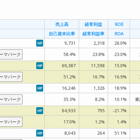
直近
直近
10期
10期
売上高
売上高
経常利益
経常利益
ROE
ROE
ROE
ROE
×PER
×PER
×PER
×PER
自己資本比率
自己資本比率
経常利益率
経常利益率
ROA
ROA
乖離
乖離
乖離
乖離
9,731
9,731
2,318
2,318
26.0%
26.0%
市
市
率
率
率
率
ROA
ROA
場
場
(直
(直
(10
(10
ーマパーク
ーマパーク
58.4%
58.4%
23.8%
23.8%
23.0%
23.0%
近)
近)
期)
期)
69,387
69,387
11,598
11,598
15.0%
15.0%
26.0%
26.0%
ーマパーク
ーマパーク
51.2%
51.2%
16.7%
16.7%
16.9%
16.9%
東
東
16,246
16,246
1,326
1,326
18.9%
18.9%
証
証
プ
プ
ーマパーク
ーマパーク
35.3%
35.3%
8.2%
8.2%
10.1%
10.1%
東
東
23.0%
23.0%
ラ
ラ
64,933
64,933
795
795
-21.7%
-21.7%
イ
イ
ム
ム
ーマパーク
ーマパーク
17.0%
17.0%
1.2%
1.2%
1.4%
1.4%
15.0%
15.0%
8,043
8,043
264
264
51.1%
51.1%