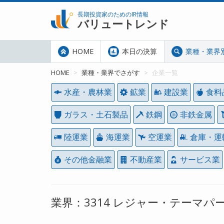
長期投資家のためのIR情報
バリュートレンド
HOME
本日の決算
業種・業界
HOME
業種・業界でさがす
企業一覧
水産・農林業
鉱業
建設業
食料
ガラス・土石製品
鉄鋼
非鉄金属
陸運業
海運業
空運業
倉庫・運
その他金融業
不動産業
サービス業
業界：3314 レジャー・テーマパ