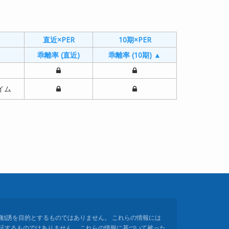
直近×PER
10期×PER
乖離率 (直近)
乖離率 (10期) ▲
イム
勧誘を目的とするものではありません。 これらの情報には
証するものではありません。 これらの情報に基づいて被った