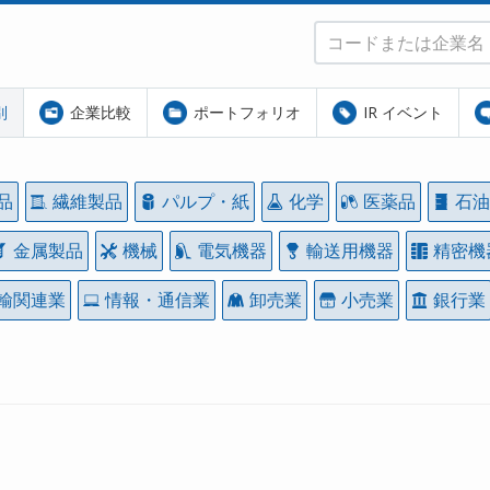
別
企業比較
ポートフォリオ
IR イベント
品
繊維製品
パルプ・紙
化学
医薬品
石油
金属製品
機械
電気機器
輸送用機器
精密機
輸関連業
情報・通信業
卸売業
小売業
銀行業