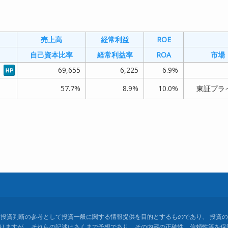
売上高
経常利益
ROE
自己資本比率
経常利益率
ROA
市場
69,655
6,225
6.9%
57.7%
8.9%
10.0%
東証プラ
 投資判断の参考として投資一般に関する情報提供を目的とするものであり、 投資の
りますが、 それらの記述はあくまで予想であり、その内容の正確性、信頼性等を保