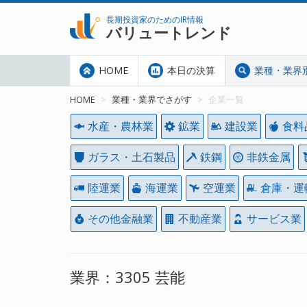
長期投資家のためのIR情報
バリュートレンド
HOME
本日の決算
業種・業界
HOME
業種・業界でさがす
企業一覧
水産・農林業
鉱業
建設業
食料
ガラス・土石製品
鉄鋼
非鉄金属
陸運業
海運業
空運業
倉庫・運
その他金融業
不動産業
サービス業
業界：3305 芸能