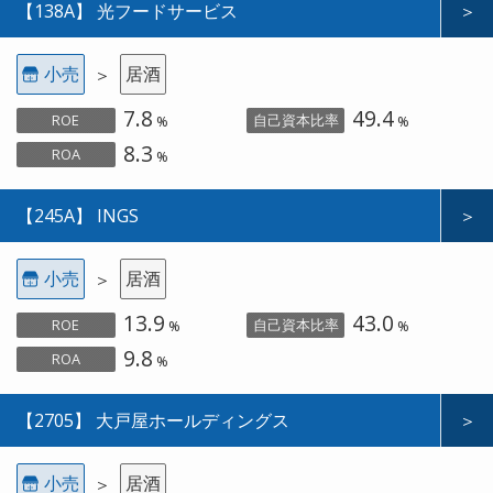
【138A】 光フードサービス
＞
小売
居酒
＞
7.8
49.4
ROE
自己資本比率
%
%
8.3
ROA
%
【245A】 INGS
＞
小売
居酒
＞
13.9
43.0
ROE
自己資本比率
%
%
9.8
ROA
%
【2705】 大戸屋ホールディングス
＞
小売
居酒
＞