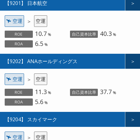
【9201】 日本航空
＞
空運
空運
＞
10.7
40.3
ROE
自己資本比率
%
%
6.5
ROA
%
【9202】 ANAホールディングス
＞
空運
空運
＞
11.3
37.7
ROE
自己資本比率
%
%
5.6
ROA
%
【9204】 スカイマーク
＞
空運
空運
＞