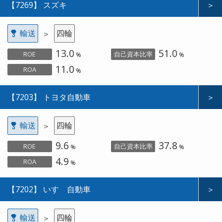
【7269】 スズキ
＞
輸送
四輪
＞
13.0
51.0
ROE
自己資本比率
%
%
11.0
ROA
%
【7203】 トヨタ自動車
＞
輸送
四輪
＞
9.6
37.8
ROE
自己資本比率
%
%
4.9
ROA
%
【7202】 いすゞ自動車
＞
輸送
四輪
＞