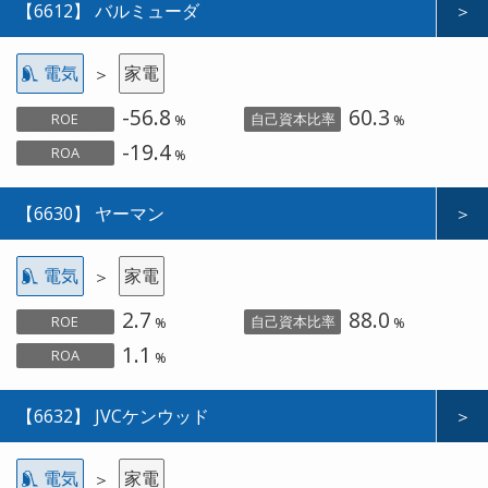
【6612】 バルミューダ
＞
電気
家電
＞
-56.8
60.3
ROE
自己資本比率
%
%
-19.4
ROA
%
【6630】 ヤーマン
＞
電気
家電
＞
2.7
88.0
ROE
自己資本比率
%
%
1.1
ROA
%
【6632】 JVCケンウッド
＞
電気
家電
＞