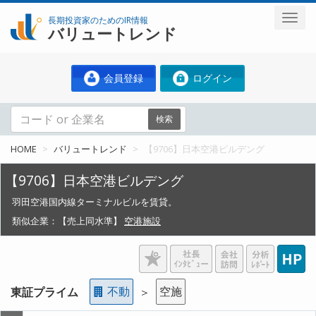
長期投資家のためのIR情報
バリュートレンド
会員登録
ログイン
検索
HOME
バリュートレンド
【9706】日本空港ビルデング
【9706】日本空港ビルデング
羽田空港国内線ターミナルビルを賃貸。
類似企業：
【売上同水準】
空港施設
不動
空施
東証プライム
＞