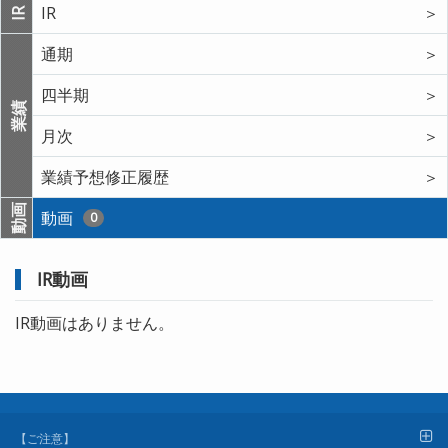
IR
＞
IR
通期
＞
四半期
＞
業績
月次
＞
業績予想修正履歴
＞
動画
動画
0
IR動画
IR動画はありません。
【ご注意】