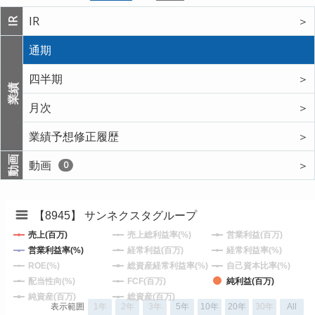
IR
＞
IR
通期
四半期
＞
業績
月次
＞
業績予想修正履歴
＞
動画
動画
＞
0
【8945】 サンネクスタグループ
売上(百万)
売上総利益率(%)
営業利益(百万)
営業利益率(%)
経常利益(百万)
経常利益率(%)
ROE(%)
総資産経常利益率(%)
自己資本比率(%)
配当性向(%)
FCF(百万)
純利益(百万)
純資産(百万)
総資産(百万)
表示範囲
1年
2年
3年
5年
10年
20年
30年
All