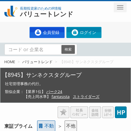
長期投資家のためのIR情報
バリュートレンド
会員登録
ログイン
検索
HOME
バリュートレンド
【8945】サンネクスタグループ
【8945】サンネクスタグループ
社宅管理事務の代行。
類似企業：
【業界1位】
パーク24
【売上同水準】
fantasista
ストライダーズ
不動
不他
東証プライム
＞