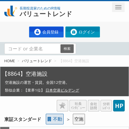
長期投資家のためのIR情報
バリュートレンド
会員登録
ログイン
検索
HOME
バリュートレンド
【8864】空港施設
【8864】空港施設
空港施設の運営・賃貸。全国12空港。
類似企業：
【業界1位】
日本空港ビルデング
不動
空施
東証スタンダード
＞