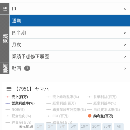
IR
＞
IR
通期
四半期
＞
業績
月次
＞
業績予想修正履歴
＞
動画
動画
＞
3
【7951】 ヤマハ
売上(百万)
売上総利益率(%)
営業利益(百万)
営業利益率(%)
経常利益(百万)
経常利益率(%)
ROE(%)
総資産経常利益率(%)
自己資本比率(%)
配当性向(%)
FCF(百万)
純利益(百万)
純資産(百万)
総資産(百万)
表示範囲
1年
2年
3年
5年
10年
20年
30年
All