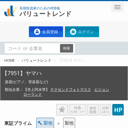
長期投資家のためのIR情報
バリュートレンド
会員登録
ログイン
検索
HOME
バリュートレンド
【7951】ヤマハ
【7951】ヤマハ
楽器(ピアノ、管楽器など)
類似企業：
【売上同水準】
テクセンドフォトマスク
ピジョン
ローランド
製他
製他
東証プライム
＞