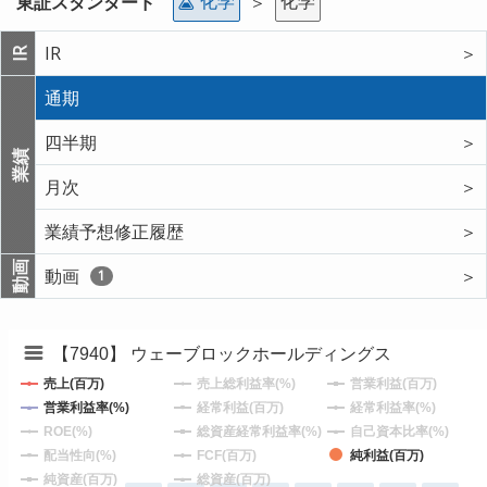
化学
化学
東証スタンダード
＞
IR
＞
IR
通期
四半期
＞
業績
月次
＞
業績予想修正履歴
＞
動画
動画
＞
1
【7940】 ウェーブロックホールディングス
売上(百万)
売上総利益率(%)
営業利益(百万)
営業利益率(%)
経常利益(百万)
経常利益率(%)
ROE(%)
総資産経常利益率(%)
自己資本比率(%)
配当性向(%)
FCF(百万)
純利益(百万)
純資産(百万)
総資産(百万)