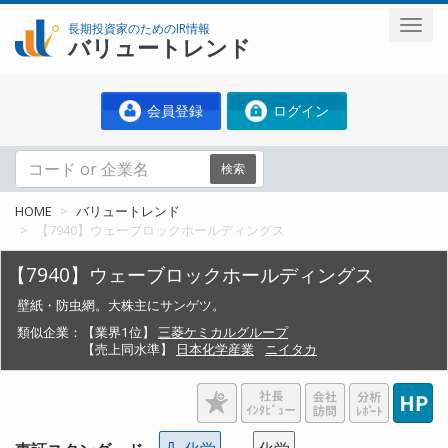
長期投資家のためのIR情報
バリュートレンド
会員登録
ログイン
検索
HOME
バリュートレンド
【7940】ウェーブロックホールディングス
【7940】ウェーブロックホールディングス
壁紙・防虫網。大株主にサンゲツ。
類似企業：
【業界1位】
三菱ケミカルグループ
【売上同水準】
日本化学産業
ニイタカ