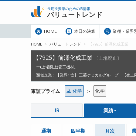
長期投資家のためのIR情報
バリュートレンド
HOME
本日の決算
業種・業界
HOME
バリュートレンド
【7925】前澤化成工業
【7925】前澤化成工業
〔上場廃止〕
ー(上場廃止)管工機材。
類似企業：
【業界1位】
三菱ケミカルグループ
【売上
化学
化学
東証プライム
＞
IR
業績
通期
四半期
月次