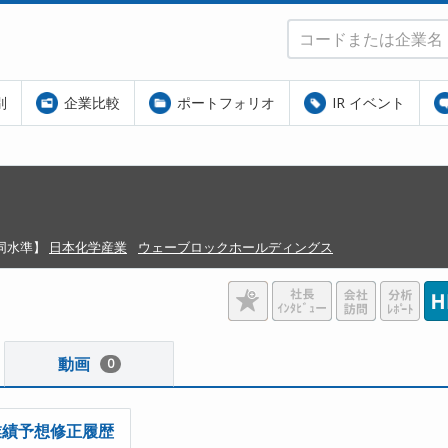
別
企業比較
ポートフォリオ
IR イベント
同水準】
日本化学産業
ウェーブロックホールディングス
動画
0
業績予想修正履歴