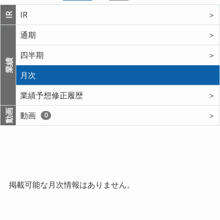
IR
＞
IR
通期
＞
四半期
＞
業績
月次
業績予想修正履歴
＞
動画
動画
＞
0
掲載可能な月次情報はありません。