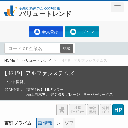
長期投資家のためのIR情報
バリュートレンド
会員登録
ログイン
検索
HOME
バリュートレンド
【4719】アルファシステムズ
【4719】アルファシステムズ
ソフト開発。
類似企業：
【業界1位】
LINEヤフー
【売上同水準】
デジタルガレージ
サーバーワークス
情報
ソフ
東証プライム
＞