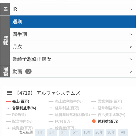
IR
＞
IR
通期
四半期
＞
業績
月次
＞
業績予想修正履歴
＞
動画
動画
＞
0
【4719】 アルファシステムズ
売上(百万)
売上総利益率(%)
営業利益(百万)
営業利益率(%)
経常利益(百万)
経常利益率(%)
ROE(%)
総資産経常利益率(%)
自己資本比率(%)
配当性向(%)
FCF(百万)
純利益(百万)
純資産(百万)
総資産(百万)
表示範囲
1年
2年
3年
5年
10年
20年
30年
All