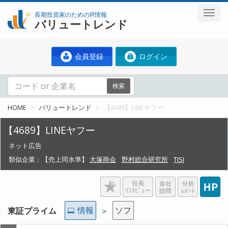
長期投資家のためのIR情報
バリュートレンド
会員登録
ログイン
検索
HOME
バリュートレンド
【4689】LINEヤフー
【4689】LINEヤフー
ネット広告
類似企業：
【売上同水準】
大塚商会
野村総合研究所
TISI
情報
ソフ
東証プライム
＞