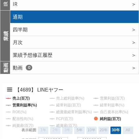
IR
＞
IR
通期
四半期
＞
業績
月次
＞
業績予想修正履歴
＞
動画
動画
＞
0
【4689】 LINEヤフー
売上(百万)
売上総利益率(%)
営業利益(百万)
営業利益率(%)
経常利益(百万)
経常利益率(%)
ROE(%)
総資産経常利益率(%)
自己資本比率(%)
配当性向(%)
FCF(百万)
純利益(百万)
純資産(百万)
総資産(百万)
表示範囲
1年
2年
3年
5年
10年
20年
30年
All