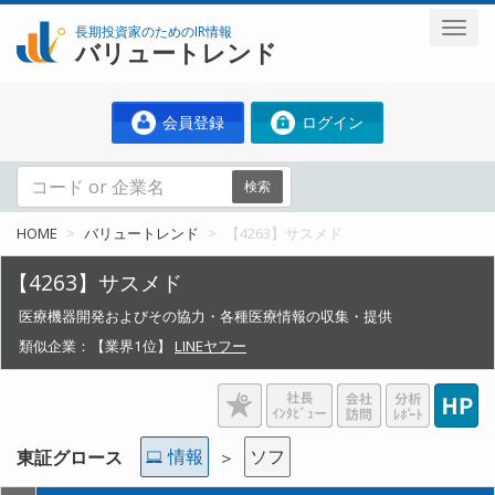
長期投資家のためのIR情報
バリュートレンド
会員登録
ログイン
検索
HOME
バリュートレンド
【4263】サスメド
【4263】サスメド
医療機器開発およびその協力・各種医療情報の収集・提供
類似企業：
【業界1位】
LINEヤフー
情報
ソフ
東証グロース
＞