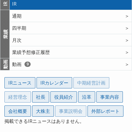
IR
IR
通期
＞
四半期
＞
業績
月次
＞
業績予想修正履歴
＞
動画
動画
＞
9
IRニュース
IRカレンダー
中期経営計画
経営理念
社長
役員紹介
沿革
事業内容
会社概要
大株主
事業説明会
外部レポート
掲載できるIRニュースはありません。