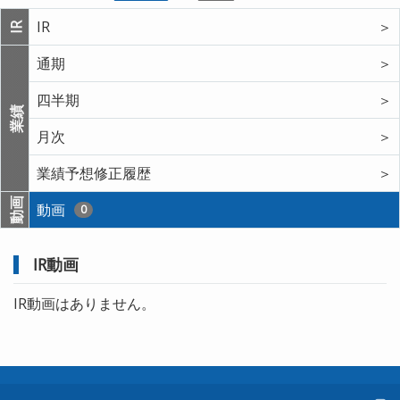
IR
＞
IR
通期
＞
四半期
＞
業績
月次
＞
業績予想修正履歴
＞
動画
動画
0
IR動画
IR動画はありません。