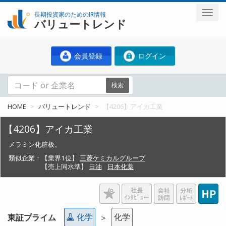
長期投資家のためのIR情報
バリュートレンド
会員登録
ログイン
検索
HOME
バリュートレンド
【4206】アイカ工業
【4206】アイカ工業
メラミン化粧板。
類似企業：
【業界1位】
三菱ケミカルグループ
【売上同水準】
日油
日本化薬
化学
化学
東証プライム
＞