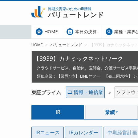
長期投資家のためのIR情報
バリュートレンド
HOME
本日の決算
業種・業界
HOME
バリュートレンド
【3939】カナミックネッ
【3939】カナミックネットワーク
クラウドサービス。自治体、医師会、介護サービス事業
類似企業：
【業界1位】
LINEヤフー
【売上同水準】
シ
情報・通信業
ソフトウ
東証プライム
＞
IR
業績
IRニュース
IRカレンダー
中期経営計画