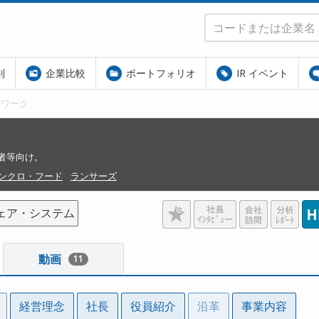
別
企業比較
ポートフォリオ
IR イベント
トワーク
者等向け。
ンクロ・フード
ランサーズ
ェア・システム
動画
11
経営理念
社長
役員紹介
沿革
事業内容