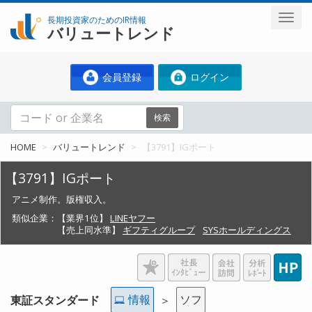
長期投資家のためのIR情報
バリュートレンド
会員登録
ログイン
検索
HOME
バリュートレンド
【3791】IGポート
【3791】IGポート
アニメ制作。版権収入。
類似企業：
【業界1位】
LINEヤフー
【売上同水準】
ギフティグループ
SYSホールディングス
情報
ソフ
東証スタンダード
＞