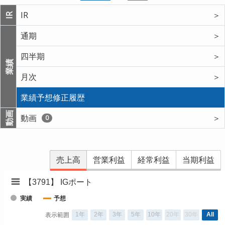
IR
＞
IR
通期
＞
四半期
＞
業績
月次
＞
業績予想修正履歴
動画
動画
＞
0
売上高
営業利益
経常利益
当期利益
【3791】 IGポート
実績
予想
1年
2年
3年
5年
10年
20年
30年
All
表示範囲