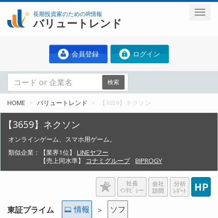
長期投資家のためのIR情報
バリュートレンド
会員登録
ログイン
検索
HOME
バリュートレンド
【3659】ネクソン
【3659】ネクソン
オンラインゲーム、スマホ用ゲーム。
類似企業：
【業界1位】
LINEヤフー
【売上同水準】
コナミグループ
BIPROGY
情報
ソフ
東証プライム
＞