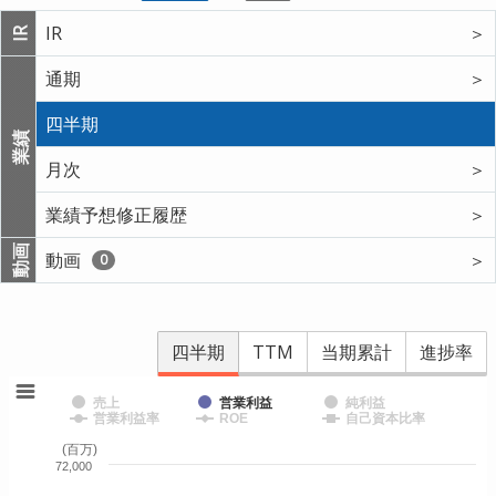
IR
＞
IR
通期
＞
四半期
業績
月次
＞
業績予想修正履歴
＞
動画
動画
＞
0
四半期
TTM
当期累計
進捗率
売上
営業利益
純利益
営業利益率
ROE
自己資本比率
(百万)
72,000