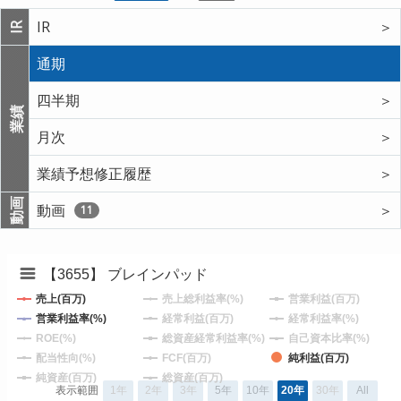
IR
＞
IR
通期
四半期
＞
業績
月次
＞
業績予想修正履歴
＞
動画
動画
＞
11
【3655】 ブレインパッド
売上(百万)
売上総利益率(%)
営業利益(百万)
営業利益率(%)
経常利益(百万)
経常利益率(%)
ROE(%)
総資産経常利益率(%)
自己資本比率(%)
配当性向(%)
FCF(百万)
純利益(百万)
純資産(百万)
総資産(百万)
表示範囲
1年
2年
3年
5年
10年
20年
30年
All