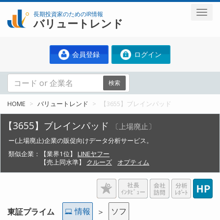
長期投資家のためのIR情報
バリュートレンド
会員登録
ログイン
検索
HOME
バリュートレンド
【3655】ブレインパッド
【3655】ブレインパッド
〔上場廃止〕
ー(上場廃止)企業の販促向けデータ分析サービス。
類似企業：
【業界1位】
LINEヤフー
【売上同水準】
クルーズ
オプティム
情報
ソフ
東証プライム
＞