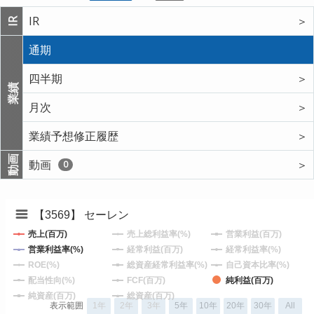
IR
＞
IR
通期
四半期
＞
業績
月次
＞
業績予想修正履歴
＞
動画
動画
＞
0
【3569】 セーレン
売上(百万)
売上総利益率(%)
営業利益(百万)
営業利益率(%)
経常利益(百万)
経常利益率(%)
ROE(%)
総資産経常利益率(%)
自己資本比率(%)
配当性向(%)
FCF(百万)
純利益(百万)
純資産(百万)
総資産(百万)
表示範囲
1年
2年
3年
5年
10年
20年
30年
All