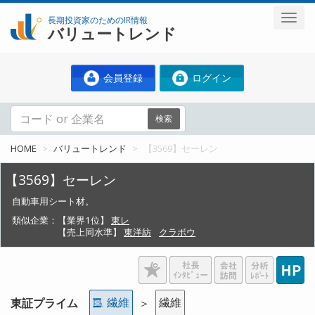
長期投資家のためのIR情報
バリュートレンド
会員登録
ログイン
検索
HOME
バリュートレンド
【3569】セーレン
【3569】セーレン
自動車用シート材。
類似企業：
【業界1位】
東レ
【売上同水準】
東洋紡
クラボウ
繊維
繊維
東証プライム
＞