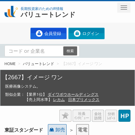
長期投資家のためのIR情報
バリュートレンド
会員登録
ログイン
検索
HOME
バリュートレンド
【2667】イメージ ワン
【2667】イメージ ワン
医療画像システム。
類似企業：
【業界1位】
ダイワボウホールディングス
【売上同水準】
レカム
日本プリメックス
卸売
電電
東証スタンダード
＞