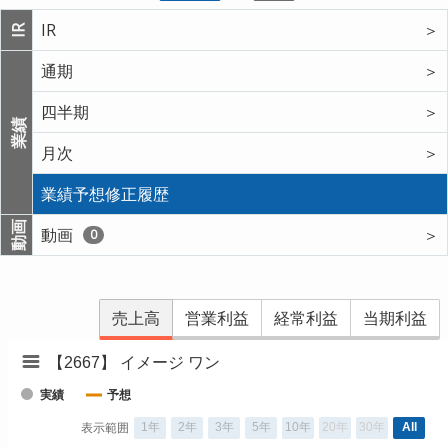
IR
＞
IR
通期
＞
四半期
＞
業績
月次
＞
業績予想修正履歴
動画
動画
＞
0
売上高
営業利益
経常利益
当期利益
【2667】 イメージ ワン
実績
予想
1年
2年
3年
5年
10年
20年
30年
All
表示範囲