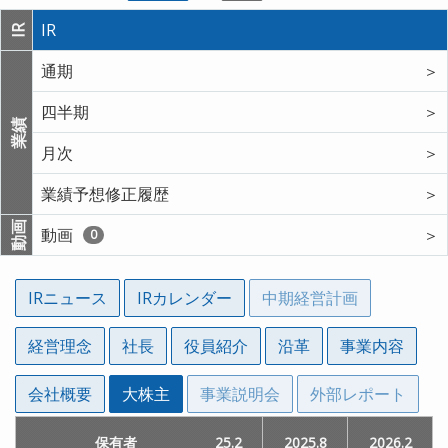
IR
IR
通期
＞
四半期
＞
業績
月次
＞
業績予想修正履歴
＞
動画
動画
＞
0
IRニュース
IRカレンダー
中期経営計画
経営理念
社長
役員紹介
沿革
事業内容
会社概要
大株主
事業説明会
外部レポート
2024.2
2024.2
保有者
保有者
2024.8
2024.8
2025.2
2025.2
2014.2
2014.2
2025.8
2025.8
2014.8
2014.8
2026.2
2026.2
2015.
2015.