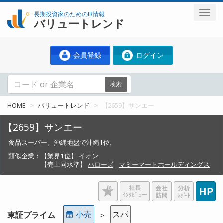
長期投資家のためのIR情報
バリュートレンド
会員登録
ログイン
検索
HOME
バリュートレンド
【2659】サンエー
【2659】サンエー
食品スーパー。沖縄地盤で沖縄1位。
類似企業：
【業界1位】
イオン
【売上同水準】
ハローズ
マミーマートホールディングス
小売
スパ
東証プライム
＞