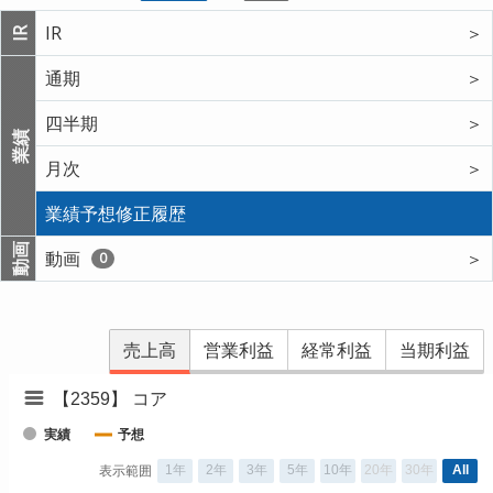
IR
＞
IR
通期
＞
四半期
＞
業績
月次
＞
業績予想修正履歴
動画
動画
＞
0
売上高
営業利益
経常利益
当期利益
【2359】 コア
実績
予想
1年
2年
3年
5年
10年
20年
30年
All
表示範囲