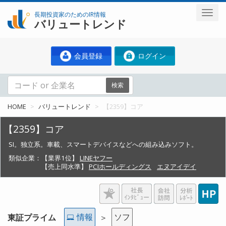
長期投資家のためのIR情報
バリュートレンド
会員登録
ログイン
検索
HOME
バリュートレンド
【2359】コア
【2359】コア
SI。独立系。車載、スマートデバイスなどへの組み込みソフト。
類似企業：
【業界1位】
LINEヤフー
【売上同水準】
PCIホールディングス
エヌアイデイ
情報
ソフ
東証プライム
＞