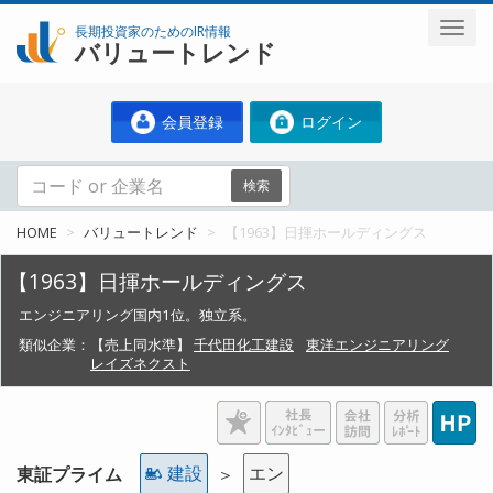
長期投資家のためのIR情報
バリュートレンド
会員登録
ログイン
検索
HOME
バリュートレンド
【1963】日揮ホールディングス
【1963】日揮ホールディングス
エンジニアリング国内1位。独立系。
類似企業：
【売上同水準】
千代田化工建設
東洋エンジニアリング
レイズネクスト
建設
エン
東証プライム
＞