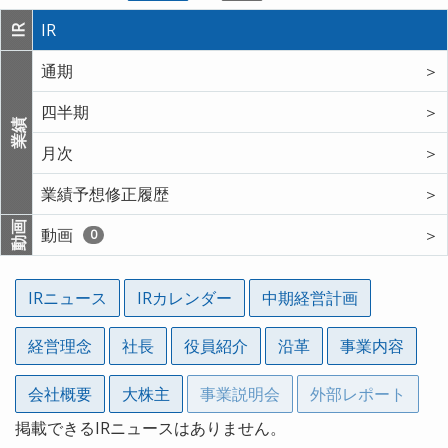
IR
IR
通期
＞
四半期
＞
業績
月次
＞
業績予想修正履歴
＞
動画
動画
＞
0
IRニュース
IRカレンダー
中期経営計画
経営理念
社長
役員紹介
沿革
事業内容
会社概要
大株主
事業説明会
外部レポート
掲載できるIRニュースはありません。