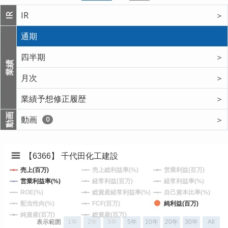
IR
＞
IR
通期
四半期
＞
業績
月次
＞
業績予想修正履歴
＞
動画
動画
＞
0
【6366】 千代田化工建設
売上(百万)
売上総利益率(%)
営業利益(百万)
営業利益率(%)
経常利益(百万)
経常利益率(%)
ROE(%)
総資産経常利益率(%)
自己資本比率(%)
配当性向(%)
FCF(百万)
純利益(百万)
純資産(百万)
総資産(百万)
表示範囲
1年
2年
3年
5年
10年
20年
30年
All