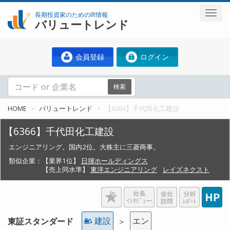
長期投資家のためのIR情報
バリュートレンド
会員登録
ログイン
検索
HOME
バリュートレンド
【6366】千代田化工建設
【6366】千代田化工建設
エンジニアリング。国内2位。大株主に三菱商事。
類似企業：
【業界1位】
日揮ホールディングス
【売上同水準】
東洋エンジニアリング
レイズネクスト
建設
エン
東証スタンダード
＞