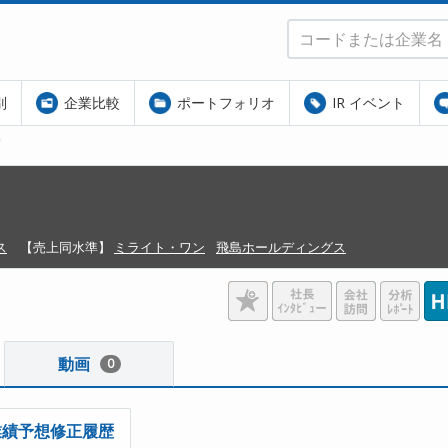
別
企業比較
ポートフォリオ
IR イベント
プ
ス
【売上同水準】
ミライト・ワン
飛島ホールディングス
動画
0
業績予想修正履歴