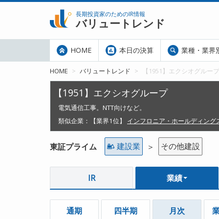
長期投資家のためのIR情報
バリュートレンド
HOME
本日の決算
業種・業界
HOME
バリュートレンド
【1951】エクシオグルー
【1951】エクシオグループ
電気通信工事。NTT向けなど。
類似企業：
【業界1位】
インフロニア・ホールディング
建設業
その他建設
東証プライム
＞
IR
業績
通期
四半期
月次